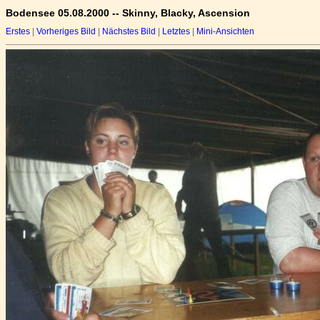
Bodensee 05.08.2000 -- Skinny, Blacky, Ascension
Erstes
|
Vorheriges Bild
|
Nächstes Bild
|
Letztes
|
Mini-Ansichten