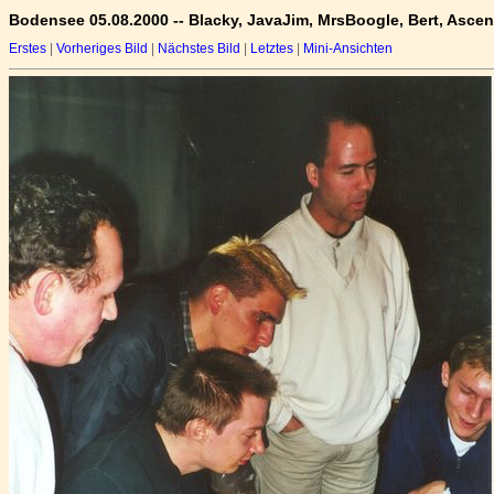
Bodensee 05.08.2000 -- Blacky, JavaJim, MrsBoogle, Bert, Asce
Erstes
|
Vorheriges Bild
|
Nächstes Bild
|
Letztes
|
Mini-Ansichten